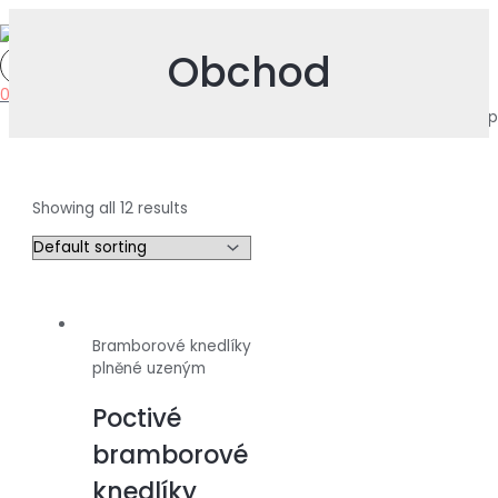
Přeskočit
HLAVNÍ
MENU
na
obsah
Obchod
0
Domů
Shop
Showing all 12 results
Bramborové knedlíky
plněné uzeným
Poctivé
bramborové
knedlíky