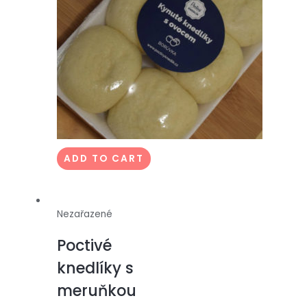
ADD TO CART
Nezařazené
Poctivé
knedlíky s
meruňkou