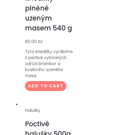
plněné
uzeným
masem 540 g
80.00
Kč
Tyto knedlíky vyrábíme
z pečlivě vybíraných
odrůd brambor a
kvalitního uzeného
masa
ADD TO CART
Halušky
Poctivé
halušky 500g