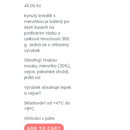
45.00
Kč
Kynutý knedlík s
meruňkou je balený po
šesti kusech na
podložním tácku o
celkové hmotnosti 360
g. Jedná se o chlazený
výrobek.
Obsahují: hrubou
mouku, meruňka (30%),
vejce, pekařské droždí,
jedlá sůl
Výrobek obsahuje lepek
a vejce!!
Skladování od +4°C do
+8°C
Ohřívání v páře.
ADD TO CART