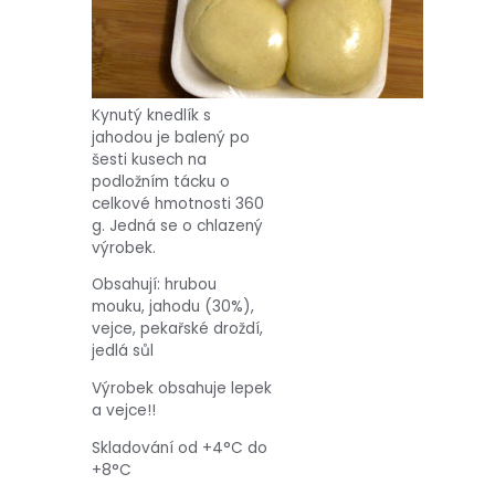
Kynutý knedlík s
jahodou je balený po
šesti kusech na
podložním tácku o
celkové hmotnosti 360
g. Jedná se o chlazený
výrobek.
Obsahují: hrubou
mouku, jahodu (30%),
vejce, pekařské droždí,
jedlá sůl
Výrobek obsahuje lepek
a vejce!!
Skladování od +4°C do
+8°C