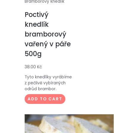
Bramborový knedlík
Poctivý
knedlík
bramborový
vařený v páře
500g
38.00
Kč
Tyto knedlíky vyrábíme
z pečlivě vybíraných
odrůd brambor.
ADD TO CART