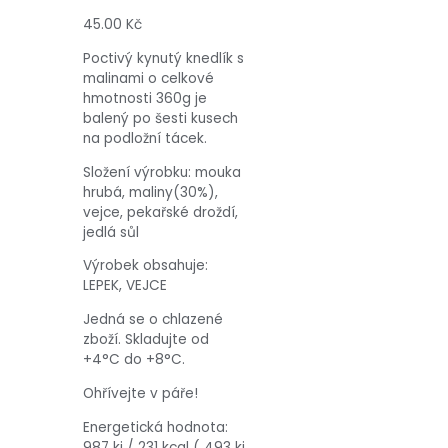
45.00
Kč
Poctivý kynutý knedlík s
malinami o celkové
hmotnosti 360g je
balený po šesti kusech
na podložní tácek.
Složení výrobku: mouka
hrubá, maliny(30%),
vejce, pekařské droždí,
jedlá sůl
Výrobek obsahuje:
LEPEK, VEJCE
Jedná se o chlazené
zboží. Skladujte od
+4°C do +8°C.
Ohřívejte v páře!
Energetická hodnota:
987 kj / 231 kcal ( 493 kj