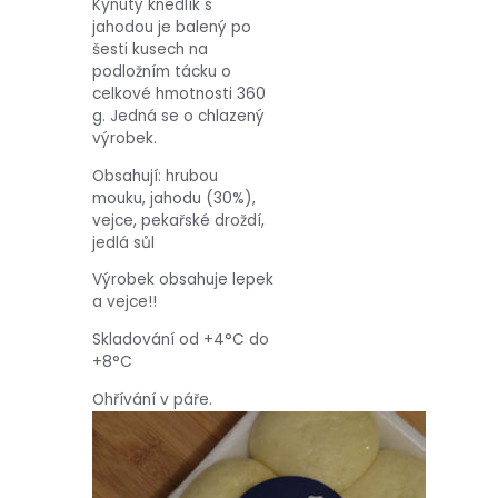
Kynutý knedlík s
jahodou je balený po
šesti kusech na
podložním tácku o
celkové hmotnosti 360
g. Jedná se o chlazený
výrobek.
Obsahují: hrubou
mouku, jahodu (30%),
vejce, pekařské droždí,
jedlá sůl
Výrobek obsahuje lepek
a vejce!!
Skladování od +4°C do
+8°C
Ohřívání v páře.