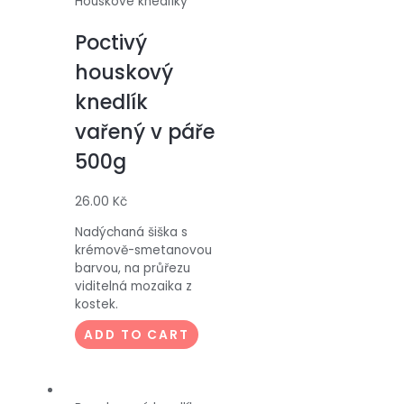
Houskové knedlíky
Poctivý
houskový
knedlík
vařený v páře
500g
26.00
Kč
Nadýchaná šiška s
krémově-smetanovou
barvou, na průřezu
viditelná mozaika z
kostek.
ADD TO CART